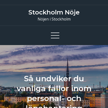
Skip
to
Stockholm Nöje
content
Nöjen i Stockholm
Så undviker du
vanliga fällor inom
personal- och