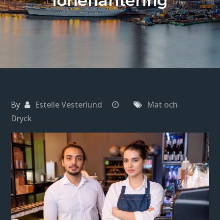
lönehantering
By
Estelle Vesterlund
Mat och
Dryck