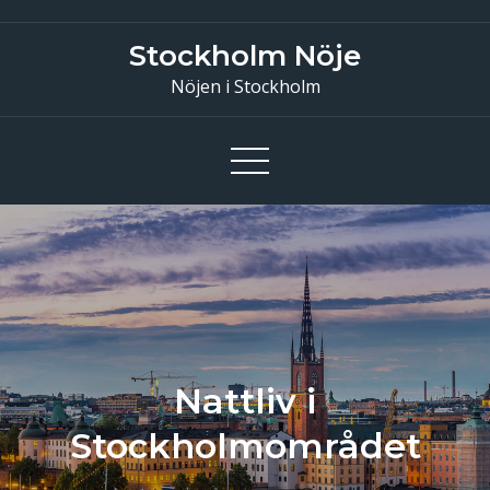
Skip
to
Stockholm Nöje
content
Nöjen i Stockholm
Nattliv i
Stockholmområdet