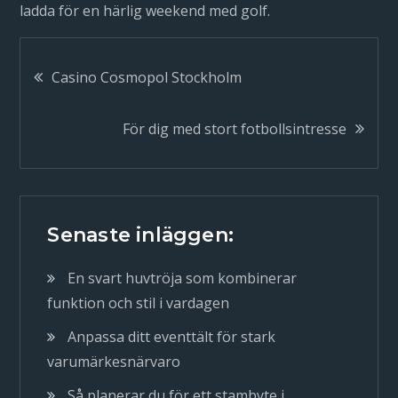
ladda för en härlig weekend med golf.
Inläggsnavigering
Casino Cosmopol Stockholm
För dig med stort fotbollsintresse
Senaste inläggen:
En svart huvtröja som kombinerar
funktion och stil i vardagen
Anpassa ditt eventtält för stark
varumärkesnärvaro
Så planerar du för ett stambyte i