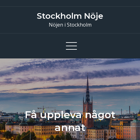
Skip
to
Stockholm Nöje
content
Nöjen i Stockholm
Få uppleva något
annat