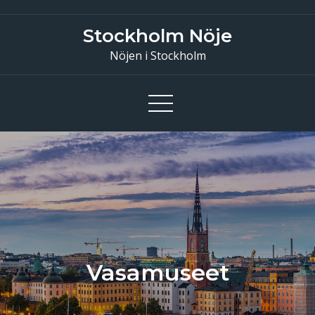
Skip
to
Stockholm Nöje
content
Nöjen i Stockholm
Vasamuseet