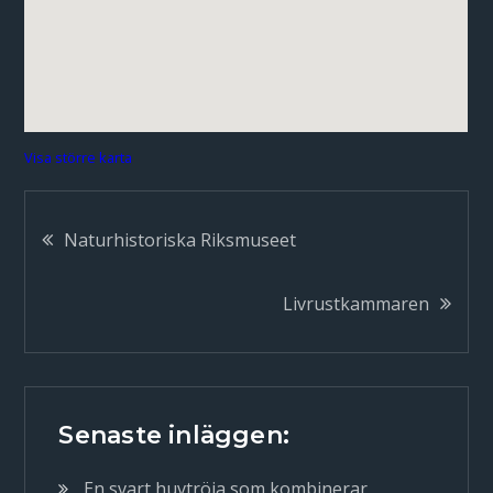
Visa större karta
Inläggsnavigering
Naturhistoriska Riksmuseet
Livrustkammaren
Senaste inläggen:
En svart huvtröja som kombinerar