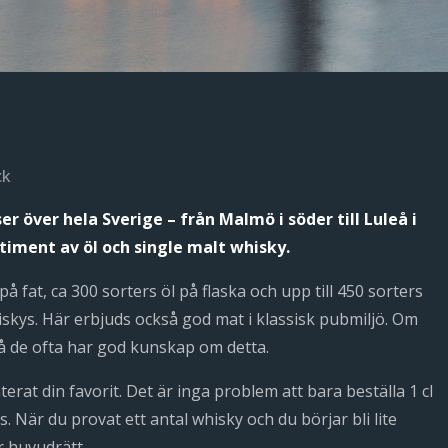
ck
er över hela Sverige – från Malmö i söder till Luleå i
timent av öl och single malt whisky.
 fat, ca 300 sorters öl på flaska och upp till 450 sorters
skys. Här erbjuds också god mat i klassisk pubmiljö. Om
då de ofta har god kunskap om detta.
erat din favorit. Det är inga problem att bara beställa 1 cl
När du provat ett antal whisky och du börjar bli lite
r huvudrätt.