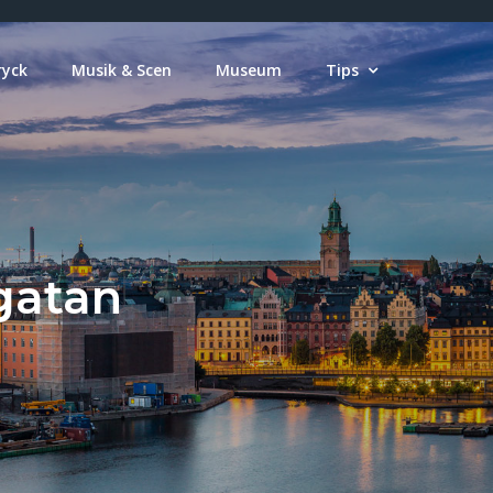
ryck
Musik & Scen
Museum
Tips
gatan