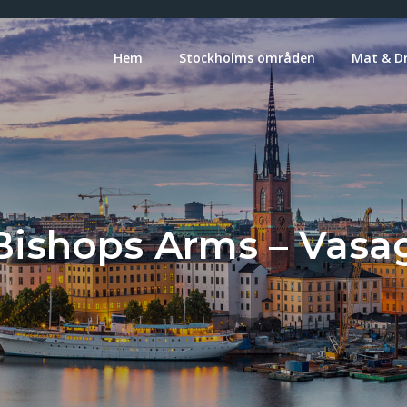
Hem
Stockholms områden
Mat & D
Bishops Arms – Vasa