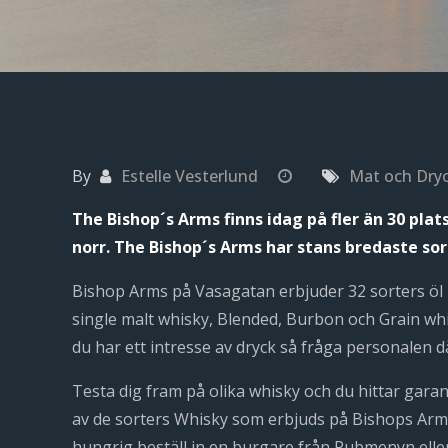
By
Estelle Vesterlund
Mat och Dry
The Bishop´s Arms finns idag på fler än 30 plats
norr. The Bishop´s Arms har stans bredaste sor
Bishop Arms på Vasagatan erbjuder 32 sorters öl på
single malt whisky, Blended, Burbon och Grain whi
du har ett intresse av dryck så fråga personalen 
Testa dig fram på olika whisky och du hittar garant
av de sorters Whisky som erbjuds på Bishops Arms. 
hungrig beställ in en burgare från Pubmenyn elle