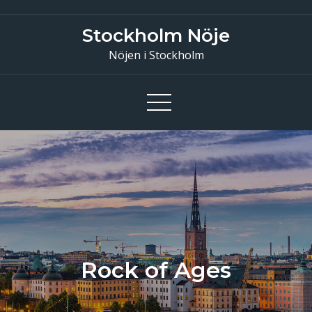
Skip
to
Stockholm Nöje
content
Nöjen i Stockholm
Rock of Ages