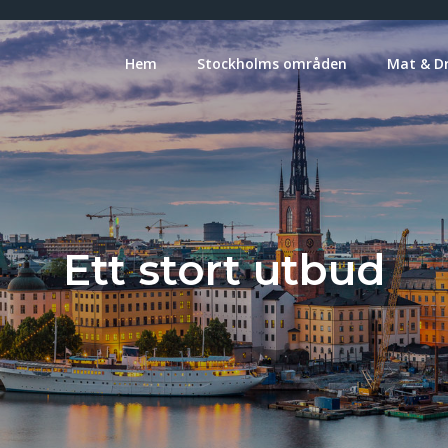
Hem
Stockholms områden
Mat & D
Ett stort utbud