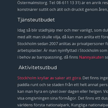
Östermalmstorg. Tel: 08-611 13 31) är en anrik re
konstnärer suttit och ätit och druckit genom åren, 
Tjänsteutbudet
Idag så blir städhjälp mer och mer vanligt, som d
med allt man skulle vilja, då kan man anlita ett f
Stockholm sedan 2007 anlitas av privatpersoner f
arbetsplaster. Är man nyinflyttad i Stockholm som
i behov av barnpassning, då finns
Nannyakuten
so
Aktivitetsutbud
Stockholm kryllar av saker att göra
. Det finns ing
paddla runt och se staden från ett helt annat pers
kan man hyra en cykel över dagen eller helgen. Vi
visa omgivningen sina förmågor. Det finns ett duss
världens första nationalpark, Kungliga nationalp