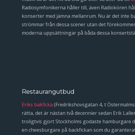
Radiosymfonikerna håller till, även Radiokören håll
konserter med jämna mellanrum. Nu är det inte b
strömmar från dessa scener utan det förekomme
moderna uppsättningar på båda dessa konsertstä
Restaurangutbud
Eriks bakficka
(Fredrikshovsgatan 4, t Östermalmsto
rätta, det är nästan två decennier sedan Erik Lal
troligtvis gjort Stockholms godaste hamburgare d
en cheesburgare på backfickan som du garantera